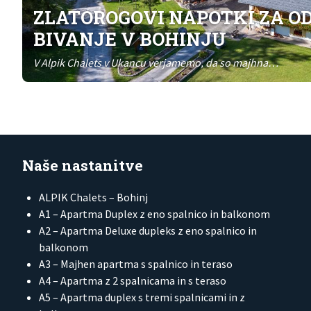
ZLATOROGOVI NAPOTKI ZA 
BIVANJE V BOHINJU
V Alpik Chalets v Ukancu verjamemo, da so majhna…
Naše nastanitve
ALPIK Chalets – Bohinj
A1 – Apartma Duplex z eno spalnico in balkonom
A2 – Apartma Deluxe dupleks z eno spalnico in
balkonom
A3 – Majhen apartma s spalnico in teraso
A4 – Apartma z 2 spalnicama in s teraso
A5 – Apartma duplex s tremi spalnicami in z