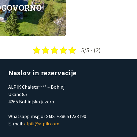
ODGOVORNO
5/5 - (2)
Naslov in rezervacije
ALPIK Chalets**** – Bohinj
Ukanc 85
4265 Bohinjsko jezero
Whatsapp msg or SMS: +38651233190
E-mail:
alpik@alpik.com