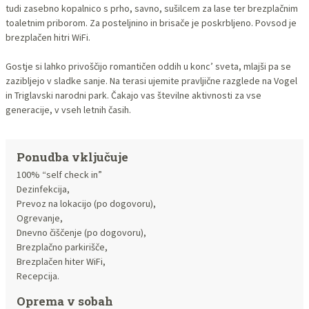
tudi zasebno kopalnico s prho, savno, sušilcem za lase ter brezplačnim
toaletnim priborom. Za posteljnino in brisače je poskrbljeno. Povsod je
brezplačen hitri WiFi.
Gostje si lahko privoščijo romantičen oddih u konc’ sveta, mlajši pa se
zazibljejo v sladke sanje. Na terasi ujemite pravljične razglede na Vogel
in Triglavski narodni park. Čakajo vas številne aktivnosti za vse
generacije, v vseh letnih časih.
Ponudba vključuje
100% “self check in”
Dezinfekcija,
Prevoz na lokacijo (po dogovoru),
Ogrevanje,
Dnevno čiščenje (po dogovoru),
Brezplačno parkirišče,
Brezplačen hiter WiFi,
Recepcija.
Oprema v sobah