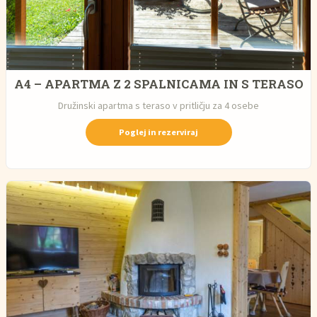
A4 – APARTMA Z 2 SPALNICAMA IN S TERASO
Družinski apartma s teraso v pritličju za 4 osebe
Poglej in rezerviraj