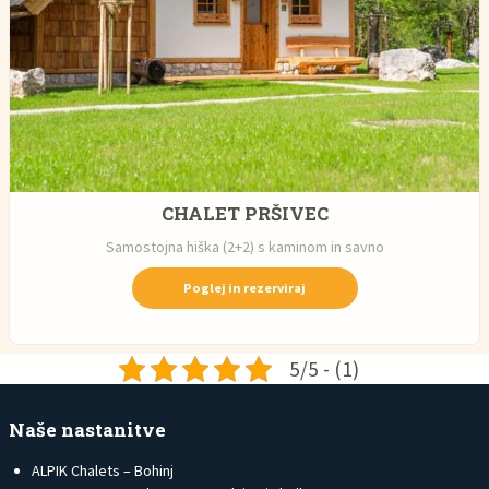
CHALET PRŠIVEC
Samostojna hiška (2+2) s kaminom in savno
Poglej in rezerviraj
5/5 - (1)
Naše nastanitve
ALPIK Chalets – Bohinj