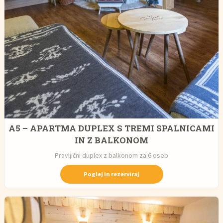
A5 – APARTMA DUPLEX S TREMI SPALNICAMI
IN Z BALKONOM
Pravljični duplex z balkonom za 6 oseb
Poglej in rezerviraj