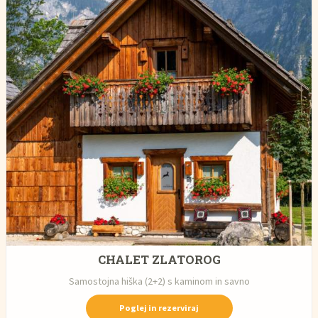
CHALET ZLATOROG
Samostojna hiška (2+2) s kaminom in savno
Poglej in rezerviraj