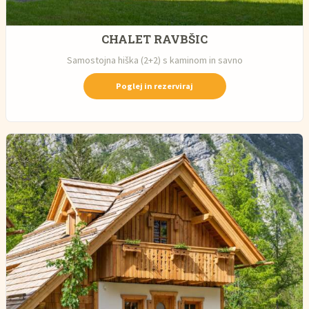
CHALET RAVBŠIC
Samostojna hiška (2+2) s kaminom in savno
Poglej in rezerviraj