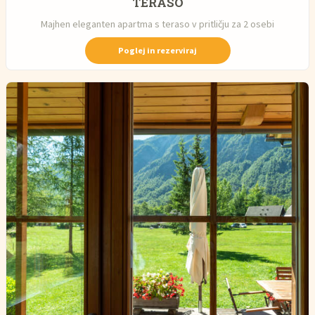
TERASO
Majhen eleganten apartma s teraso v pritličju za 2 osebi
Poglej in rezerviraj