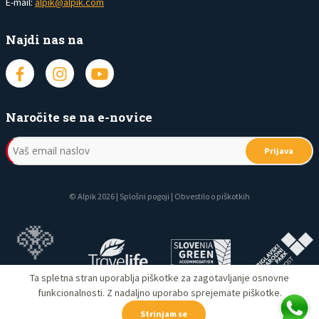
E-mail:
alpik@alpik.com
Najdi nas na
Naročite se na e-novice
Prijava
© Alpik 2026 |
Splošni pogoji
|
Obvestilo o piškotkih
Ta spletna stran uporablja piškotke za zagotavljanje osnovne
funkcionalnosti. Z nadaljno uporabo sprejemate piškotke.
Strinjam se