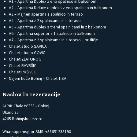
A1 – Apartma Duplex z eno spalnico in balkonom
A2 – Apartma Deluxe dupleks z eno spalnico in balkonom
A3 – Majhen apartma s spalnico in teraso
A4 – Apartma z 2 spalnicama in s teraso
A5 – Apartma duplex s tremi spalnicami in z balkonom
A6 – Apartma superior z 1 spalnico in balkonom
A7 – Apartma z 2 spalnicama in s teraso – pritličje
Chalet studio SAVICA
Chalet studio GOVIC
Chalet ZLATOROG
Chalet RAVBŠIC
Chalet PRŠIVEC
Najem koče Bohinj – Chalet TISA
Naslov in rezervacije
ALPIK Chalets**** – Bohinj
Ukanc 85
4265 Bohinjsko jezero
Whatsapp msg or SMS: +38651233190