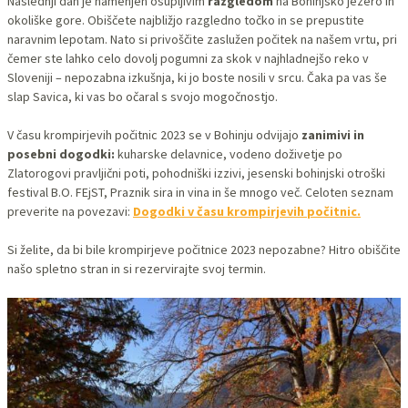
Naslednji dan je namenjen osupljivim
razgledom
na Bohinjsko jezero in
okoliške gore. Obiščete najbližjo razgledno točko in se prepustite
naravnim lepotam. Nato si privoščite zaslužen počitek na našem vrtu, pri
čemer ste lahko celo dovolj pogumni za skok v najhladnejšo reko v
Sloveniji – nepozabna izkušnja, ki jo boste nosili v srcu. Čaka pa vas še
slap Savica, ki vas bo očaral s svojo mogočnostjo.
V času krompirjevih počitnic 2023 se v Bohinju odvijajo
zanimivi in
posebni dogodki:
kuharske delavnice, vodeno doživetje po
Zlatorogovi pravljični poti, pohodniški izzivi, jesenski bohinjski otroški
festival B.O. FEjST, Praznik sira in vina in še mnogo več. Celoten seznam
preverite na povezavi:
Dogodki v času krompirjevih počitnic.
Si želite, da bi bile krompirjeve počitnice 2023 nepozabne? Hitro obiščite
našo spletno stran in si rezervirajte svoj termin.