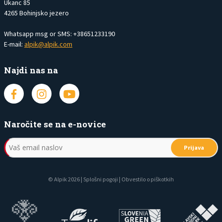
Ukanc 85
4265 Bohinjsko jezero
Whatsapp msg or SMS: +38651233190
E-mail:
alpik@alpik.com
Najdi nas na
Naročite se na e-novice
Prijava
© Alpik 2026 |
Splošni pogoji
|
Obvestilo o piškotkih