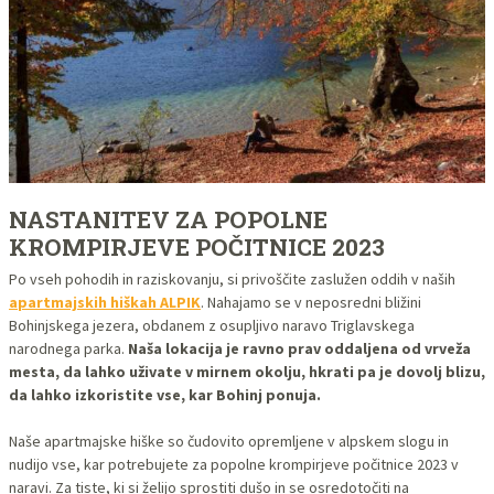
NASTANITEV ZA POPOLNE
KROMPIRJEVE POČITNICE 2023
Po vseh pohodih in raziskovanju, si privoščite zaslužen oddih v naših
apartmajskih hiškah ALPIK
. Nahajamo se v neposredni bližini
Bohinjskega jezera, obdanem z osupljivo naravo Triglavskega
narodnega parka.
Naša lokacija je ravno prav oddaljena od vrveža
mesta, da lahko uživate v mirnem okolju, hkrati pa je dovolj blizu,
da lahko izkoristite vse, kar Bohinj ponuja.
Naše apartmajske hiške so čudovito opremljene v alpskem slogu in
nudijo vse, kar potrebujete za popolne krompirjeve počitnice 2023 v
naravi. Za tiste, ki si želijo sprostiti dušo in se osredotočiti na