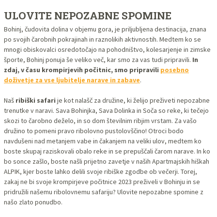
ULOVITE NEPOZABNE SPOMINE
Bohinj, čudovita dolina v objemu gora, je priljubljena destinacija, znana
po svojih čarobnih pokrajinah in raznolikih aktivnostih. Medtem ko se
mnogi obiskovalci osredotočajo na pohodništvo, kolesarjenje in zimske
športe, Bohinj ponuja še veliko več, kar smo za vas tudi pripravili.
In
zdaj, v času krompirjevih počitnic, smo pripravili
posebno
doživetje za vse ljubitelje narave in zabave
.
Naš
ribiški safari
je kot nalašč za družine, ki želijo preživeti nepozabne
trenutke v naravi. Sava Bohinjka, Sava Dolinka in Soča so reke, ki tečejo
skozi to čarobno deželo, in so dom številnim ribjim vrstam. Za vašo
družino to pomeni pravo ribolovno pustolovščino! Otroci bodo
navdušeni nad metanjem vabe in čakanjem na veliki ulov, medtem ko
boste skupaj raziskovali obalo reke in se prepuščali čarom narave. In ko
bo sonce zašlo, boste našli prijetno zavetje v naših Apartmajskih hiškah
ALPIK, kjer boste lahko delili svoje ribiške zgodbe ob večerji. Torej,
zakaj ne bi svoje krompirjeve počitnice 2023 preživeli v Bohinju in se
pridružili našemu ribolovnemu safariju? Ulovite nepozabne spomine z
našo zlato ponudbo.