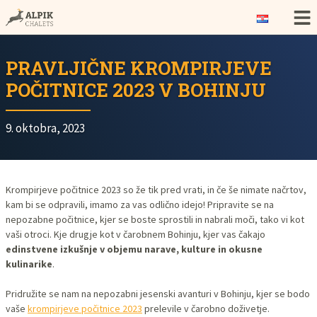
PRAVLJIČNE KROMPIRJEVE
POČITNICE 2023 V BOHINJU
9. oktobra, 2023
Krompirjeve počitnice 2023 so že tik pred vrati, in če še nimate načrtov,
kam bi se odpravili, imamo za vas odlično idejo! Pripravite se na
nepozabne počitnice, kjer se boste sprostili in nabrali moči, tako vi kot
vaši otroci. Kje drugje kot v čarobnem Bohinju, kjer vas čakajo
edinstvene izkušnje v objemu narave, kulture in okusne
kulinarike
.
Pridružite se nam na nepozabni jesenski avanturi v Bohinju, kjer se bodo
vaše
krompirjeve počitnice 2023
prelevile v čarobno doživetje.