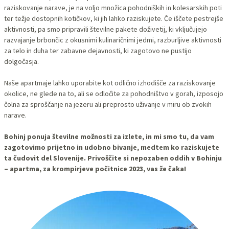
raziskovanje narave, je na voljo množica pohodniških in kolesarskih poti
ter težje dostopnih kotičkov, ki jih lahko raziskujete. Če iščete pestrejše
aktivnosti, pa smo pripravili številne pakete doživetij, ki vključujejo
razvajanje brbončic z okusnimi kulinaričnimi jedmi, razburljive aktivnosti
za telo in duha ter zabavne dejavnosti, ki zagotovo ne pustijo
dolgočasja.
Naše apartmaje lahko uporabite kot odlično izhodišče za raziskovanje
okolice, ne glede na to, ali se odločite za pohodništvo v gorah, izposojo
čolna za sproščanje na jezeru ali preprosto uživanje v miru ob zvokih
narave.
Bohinj ponuja številne možnosti za izlete, in mi smo tu, da vam
zagotovimo prijetno in udobno bivanje, medtem ko raziskujete
ta čudovit del Slovenije. Privoščite si nepozaben oddih v Bohinju
– apartma, za krompirjeve počitnice 2023, vas že čaka!