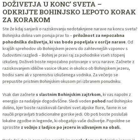
DOŽIVETJA U KONC’ SVETA –
ODKRIJTE BOHINJSKO LEPOTO KORAK
ZA KORAKOM
Ste že kdaj sanjarili o raziskovanju nedotaknjene narave na koncu sveta?
Bohinjska dolina vam ponuja prav to –
priložnost za nepozabna
pohodniška doživetja, ki vas bodo popeljala v osrčje narave
. Od
krajših sprehodov ob Bohinjskem jezeru do zahtevnejših vzponov s
čudovitimi razgledi – Bohinj je pravi raj za pohodnike vseh stopenj
izkušenj. Doživeli boste nepozabno potovanje v srcu narave. Začnete z
raziskovanjem idilične vasice Ukanc in okolico ob Bohinjskem jezeru,
bodisi sami ali v spremstvu izkušenega vodnika. Za večerjo se
prepustite pristnim Bohinjskim okusom pri izbranem ponudniku.
Vsak dan začnete
s slastnim Bohinjskim zajtrkom
, ki vas napolni z
energijo za nadaljnje dogodivščine. Sledi voden
pohod
nad Bohinjsko
dolino, kjer boste raziskovali čarobni svet alpske flore, favne in se
naučili pripravljati tradicionalne gorske jedi. Ob poti boste poslušali
lokalne zgodbe in legende, ki obogatijo vaše doživetje. Popoldne se
sprostite
z vožnjo z ladjico po jezeru in uživanjem na obali.