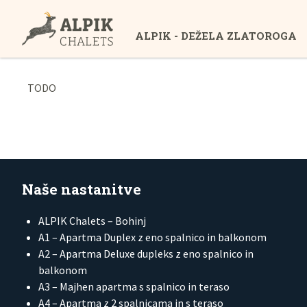
ALPIK - DEŽELA ZLATOROGA
TODO
Naše nastanitve
ALPIK Chalets – Bohinj
A1 – Apartma Duplex z eno spalnico in balkonom
A2 – Apartma Deluxe dupleks z eno spalnico in
balkonom
A3 – Majhen apartma s spalnico in teraso
A4 – Apartma z 2 spalnicama in s teraso