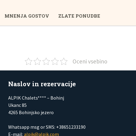
MNENJA GOSTOV
ZLATE PONUDBE
Oceni vsebino
Naslov in rezervacije
ALPIK Chalets**** – Bohinj
Ukanc 85
4265 Bohinjsko jezero
Whatsapp msg or SMS: +38651233190
E-mail:
alpik@alpik.com