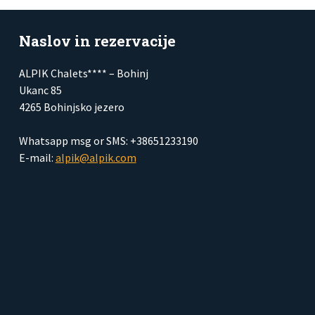
Naslov in rezervacije
ALPIK Chalets**** – Bohinj
Ukanc 85
4265 Bohinjsko jezero
Whatsapp msg or SMS: +38651233190
E-mail:
alpik@alpik.com