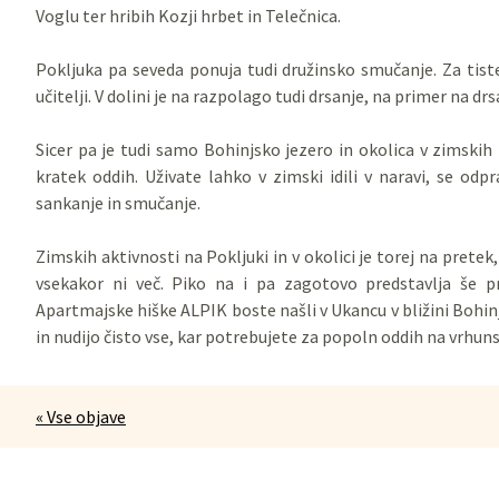
Voglu ter hribih Kozji hrbet in Telečnica.
Pokljuka pa seveda ponuja tudi družinsko smučanje. Za tist
učitelji. V dolini je na razpolago tudi drsanje, na primer na drs
Sicer pa je tudi samo Bohinjsko jezero in okolica v zimskih
kratek oddih. Uživate lahko v zimski idili v naravi, se odp
sankanje in smučanje.
Zimskih aktivnosti na Pokljuki in v okolici je torej na pretek
vsekakor ni več. Piko na i pa zagotovo predstavlja še 
Apartmajske hiške ALPIK boste našli v Ukancu v bližini Bohin
in nudijo čisto vse, kar potrebujete za popoln oddih na vrhuns
« Vse objave