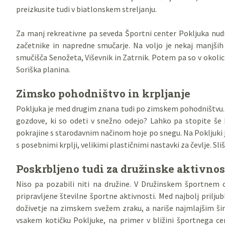
preizkusite tudi v biatlonskem streljanju.
Za manj rekreativne pa seveda Športni center Pokljuka nu
začetnike in napredne smučarje. Na voljo je nekaj manjših
smučišča Senožeta, Viševnik in Zatrnik. Potem pa so v okolic
Soriška planina.
Zimsko pohodništvo in krpljanje
Pokljuka je med drugim znana tudi po zimskem pohodništvu. K
gozdove, ki so odeti v snežno odejo? Lahko pa stopite še k
pokrajine s starodavnim načinom hoje po snegu. Na Pokljuki 
s posebnimi krplji, velikimi plastičnimi nastavki za čevlje. Sl
Poskrbljeno tudi za družinske aktivnos
Niso pa pozabili niti na družine. V Družinskem športnem c
pripravljene številne športne aktivnosti. Med najbolj prilju
doživetje na zimskem svežem zraku, a nariše najmlajšim ši
vsakem kotičku Pokljuke, na primer v bližini športnega cent