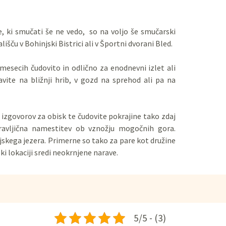
e, ki smučati še ne vedo, so na voljo še smučarski
ališču v Bohinjski Bistrici ali v Športni dvorani Bled.
 mesecih čudovito in odlično za enodnevni izlet ali
ravite na bližnji hrib, v gozd na sprehod ali pa na
, izgovorov za obisk te čudovite pokrajine tako zdaj
pravljična namestitev ob vznožju mogočnih gora.
jskega jezera. Primerne so tako za pare kot družine
ki lokaciji sredi neokrnjene narave.
5/5 - (3)