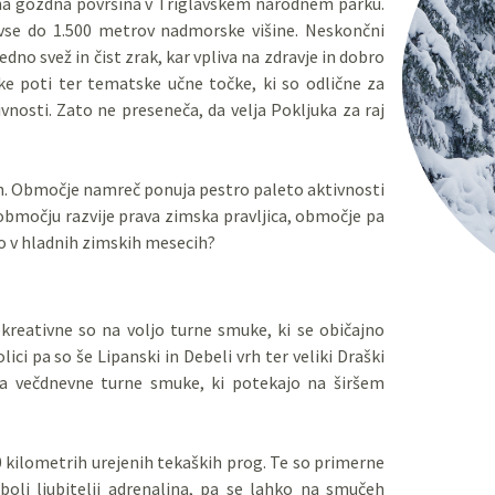
ena gozdna površina v Triglavskem narodnem parku.
o vse do 1.500 metrov nadmorske višine. Neskončni
dno svež in čist zrak, kar vpliva na zdravje in dobro
ke poti ter tematske učne točke, ki so odlične za
vnosti. Zato ne preseneča, da velja Pokljuka za raj
asih. Območje namreč ponuja pestro paleto aktivnosti
 območju razvije prava zimska pravljica, območje pa
ico v hladnih zimskih mesecih?
ekreativne so na voljo turne smuke, ki se običajno
ici pa so še Lipanski in Debeli vrh ter veliki Draški
na večdnevne turne smuke, ki potekajo na širšem
30 kilometrih urejenih tekaških prog. Te so primerne
bolj ljubitelji adrenalina, pa se lahko na smučeh