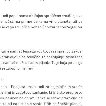
di tudi popolnoma običajno sproščeno smučanje za
 smučišč, na primer Jelka na vrhu planote, ali pa
i še večja smučišča, kot so Športni center Vogel ter
aj je namreč lepšega kot to, da se sprehodiš skozi
orak dlje in se odločite za doživljanje zasnežene
je namreč možno tudi krpljanje. To je hoja po snegu
iši se zabavno mar ne?
ti
entru Pokljuka imajo tudi za najmlajše in starše
bljenimi je zagotovo sankanje, ki je čisto preprosto
rok nasmeh na obraz. Sanka se lahko praktično na
ra ali na urejenih sankališčih na Soriški planini,