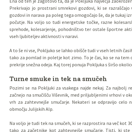
Ena od teh je zagotovo ta, da je Pokljuka največja zaokrož
Prekrivajo jo prostrani smrekovi gozdovi, ki se razraščaj
gozdovi in narava pa poleg tega omogočajo še, da je tukaj izre
počutje. Na voljo so tudi energetske točke, razne kolesars
sprehode, kolesarjenje, pohodništvo ter ostale športne akti
vseh ljubiteljev aktivnosti v naravi.
A to še ni vse, Pokljuko se lahko obišče tudi v vseh letnih č
tako za pomlad in poletje kot zimo. To je čas, ko se na tem
prekrije snežna odeja. Kaj torej ponuja Pokljuka s širšo okol
Turne smuke in tek na smučeh
Pozimi se na Pokljuki za vsakega najde nekaj. Za najbolj r
začnejo na smučišču Viševnik, med priljubljenimi vrhovi v okol
vrh za zahtevnejše smučarje. Nekateri se odpravijo celo 
območju Julijskih Alp.
Na voljo je tudi tek na smučeh, ki se razprostira na več kot 
tako za začetnike kot zahtevnejše smučarje. Tisti, ki ste 