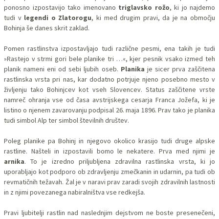
ponosno izpostavijo tako imenovano
triglavsko rožo
, ki jo najdemo
tudi v
legendi o Zlatorogu
, ki med drugim pravi, da je na območju
Bohinja še danes skrit zaklad.
Pomen rastlinstva izpostavljajo tudi različne pesmi, ena takih je tudi
»Rastejo v strmi gori bele planike tri …«, kjer pesnik vsako izmed teh
planik nameni eni od sebi ljubih oseb.
Planika
je sicer prva zaščitena
rastlinska vrsta pri nas, kar dodatno potrjuje njeno posebno mesto v
življenju tako Bohinjcev kot vseh Slovencev. Status zaščitene vrste
namreč ohranja vse od časa avstrijskega cesarja Franca Jožefa, ki je
listino o njenem zavarovanju podpisal 26. maja 1896. Prav tako je planika
tudi simbol Alp ter simbol številnih društev.
Poleg planike pa Bohinj in njegovo okolico krasijo tudi druge alpske
rastline. Našteli in izpostavili bomo le nekatere. Prva med njimi je
arnika
. To je izredno priljubljena zdravilna rastlinska vrsta, ki jo
uporabljajo kot podporo ob zdravljenju zmečkanin in udarnin, pa tudi ob
revmatičnih težavah. Žal je v naravi prav zaradi svojih zdravilnih lastnosti
in z njimi povezanega nabiralništva vse redkejša.
Pravi ljubitelji rastlin nad naslednjim dejstvom ne boste presenečeni,