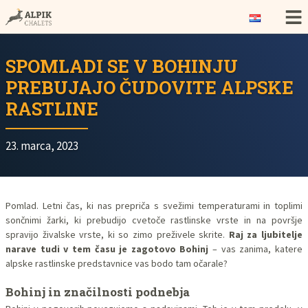
SPOMLADI SE V BOHINJU
PREBUJAJO ČUDOVITE ALPSKE
RASTLINE
23. marca, 2023
Pomlad. Letni čas, ki nas prepriča s svežimi temperaturami in toplimi
sončnimi žarki, ki prebudijo cvetoče rastlinske vrste in na površje
spravijo živalske vrste, ki so zimo preživele skrite.
Raj za ljubitelje
narave tudi v tem času je zagotovo Bohinj
– vas zanima, katere
alpske rastlinske predstavnice vas bodo tam očarale?
Bohinj in značilnosti podnebja