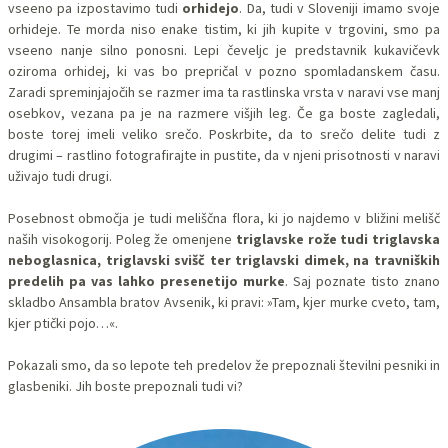
vseeno pa izpostavimo tudi
orhidejo
. Da, tudi v Sloveniji imamo svoje
orhideje. Te morda niso enake tistim, ki jih kupite v trgovini, smo pa
vseeno nanje silno ponosni. Lepi čeveljc je predstavnik kukavičevk
oziroma orhidej, ki vas bo prepričal v pozno spomladanskem času.
Zaradi spreminjajočih se razmer ima ta rastlinska vrsta v naravi vse manj
osebkov, vezana pa je na razmere višjih leg. Če ga boste zagledali,
boste torej imeli veliko srečo. Poskrbite, da to srečo delite tudi z
drugimi – rastlino fotografirajte in pustite, da v njeni prisotnosti v naravi
uživajo tudi drugi.
Posebnost območja je tudi meliščna flora, ki jo najdemo v bližini melišč
naših visokogorij. Poleg že omenjene
triglavske rože tudi triglavska
neboglasnica, triglavski svišč ter triglavski dimek, na travniških
predelih pa vas lahko presenetijo murke
. Saj poznate tisto znano
skladbo Ansambla bratov Avsenik, ki pravi: »Tam, kjer murke cveto, tam,
kjer ptički pojo…«.
Pokazali smo, da so lepote teh predelov že prepoznali številni pesniki in
glasbeniki. Jih boste prepoznali tudi vi?