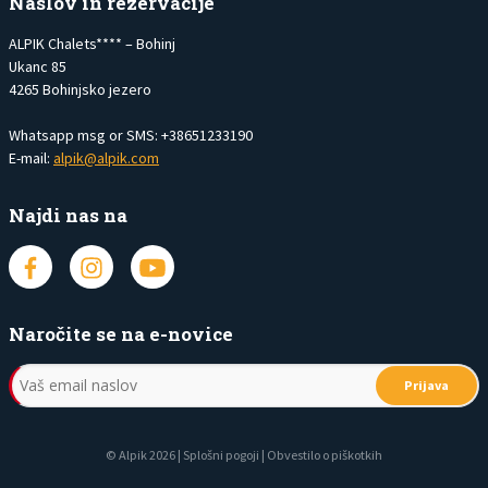
Naslov in rezervacije
ALPIK Chalets**** – Bohinj
Ukanc 85
4265 Bohinjsko jezero
Whatsapp msg or SMS: +38651233190
E-mail:
alpik@alpik.com
Najdi nas na
Naročite se na e-novice
Prijava
© Alpik 2026 |
Splošni pogoji
|
Obvestilo o piškotkih