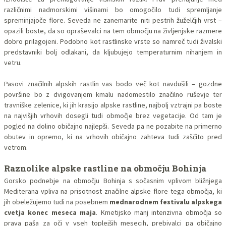
različnimi nadmorskimi višinami bo omogočilo tudi spremljanje
spreminjajoče flore. Seveda ne zanemarite niti pestrih žuželčjih vrst –
opazili boste, da so opraševalci na tem območju na življenjske razmere
dobro prilagojeni. Podobno kot rastlinske vrste so namreč tudi živalski
predstavniki bolj odlakani, da kljubujejo temperaturnim nihanjem in
vetru.
Pasovi značilnih alpskih rastlin vas bodo več kot navdušili – gozdne
površine bo z dvigovanjem kmalu nadomestilo značilno ruševje ter
travniške zelenice, ki jih krasijo alpske rastline, najbolj vztrajni pa boste
na najvišjih vrhovih dosegli tudi območje brez vegetacije. Od tam je
pogled na dolino običajno najlepši. Seveda pa ne pozabite na primerno
obutev in opremo, ki na vrhovih običajno zahteva tudi zaščito pred
vetrom.
Raznolike alpske rastline na območju Bohinja
Gorsko podnebje na območju Bohinja s sočasnim vplivom bližnjega
Mediterana vpliva na prisotnost značilne alpske flore tega območja, ki
jih obeležujemo tudi na posebnem
mednarodnem festivalu alpskega
cvetja konec meseca maja
. Kmetijsko manj intenzivna območja so
prava paša za oči v vseh toplejših mesecih, prebivalci pa običajno