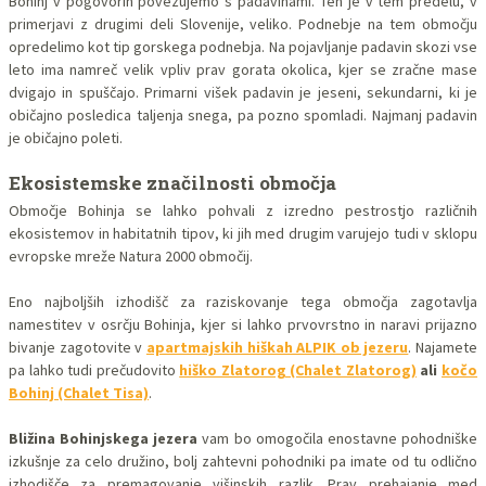
Bohinj v pogovorih povezujemo s padavinami. Teh je v tem predelu, v
primerjavi z drugimi deli Slovenije, veliko. Podnebje na tem območju
opredelimo kot tip gorskega podnebja. Na pojavljanje padavin skozi vse
leto ima namreč velik vpliv prav gorata okolica, kjer se zračne mase
dvigajo in spuščajo. Primarni višek padavin je jeseni, sekundarni, ki je
običajno posledica taljenja snega, pa pozno spomladi. Najmanj padavin
je običajno poleti.
Ekosistemske značilnosti območja
Območje Bohinja se lahko pohvali z izredno pestrostjo različnih
ekosistemov in habitatnih tipov, ki jih med drugim varujejo tudi v sklopu
evropske mreže Natura 2000 območij.
Eno najboljših izhodišč za raziskovanje tega območja zagotavlja
namestitev v osrčju Bohinja, kjer si lahko prvovrstno in naravi prijazno
bivanje zagotovite v
apartmajskih hiškah ALPIK ob jezeru
. Najamete
pa lahko tudi prečudovito
hiško Zlatorog (Chalet Zlatorog)
ali
kočo
Bohinj (Chalet Tisa)
.
Bližina Bohinjskega jezera
vam bo omogočila enostavne pohodniške
izkušnje za celo družino, bolj zahtevni pohodniki pa imate od tu odlično
izhodišče za premagovanje višinskih razlik. Prav prehajanje med