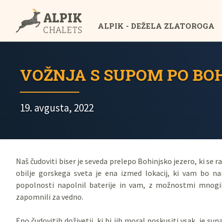
ALPIK - DEŽELA ZLATOROGA
VOŽNJA S SUPOM PO BO
19. avgusta, 2022
Naš čudoviti biser je seveda prelepo Bohinjsko jezero, ki se 
obilje gorskega sveta je ena izmed lokacij, ki vam bo 
popolnosti napolnil baterije in vam, z možnostmi mnogih d
zapomnili za vedno.
Eno čudovitih doživetij, ki bi jih moral poskusiti vsak, je su