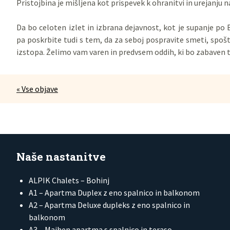
Pristojbina je mišljena kot prispevek k ohranitvi in urejanju n
Da bo celoten izlet in izbrana dejavnost, kot je supanje po
pa poskrbite tudi s tem, da za seboj pospravite smeti, spoš
izstopa. Želimo vam varen in predvsem oddih, ki bo zabaven t
« Vse objave
Naše nastanitve
ALPIK Chalets – Bohinj
A1 – Apartma Duplex z eno spalnico in balkonom
A2 – Apartma Deluxe dupleks z eno spalnico in
balkonom
A3 – Majhen apartma s spalnico in teraso