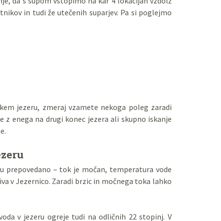
nje, da s supom vstopimo na kar 4 lokacijah vzdolž
nikov in tudi že utečenih suparjev. Pa si poglejmo
skem jezeru, zmeraj vzamete nekoga poleg zaradi
e z enega na drugi konec jezera ali skupno iskanje
e.
ezeru
meru prepovedano – tok je močan, temperatura vode
liva v Jezernico. Zaradi brzic in močnega toka lahko
oda v jezeru ogreje tudi na odličnih 22 stopinj. V