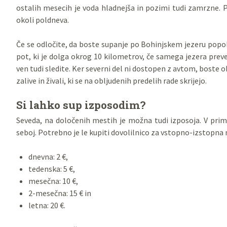
ostalih mesecih je voda hladnejša in pozimi tudi zamrzne. 
okoli poldneva.
Če se odločite, da boste supanje po Bohinjskem jezeru popoln
pot, ki je dolga okrog 10 kilometrov, če samega jezera preve
ven tudi sledite. Ker severni del ni dostopen z avtom, boste o
zalive in živali, ki se na obljudenih predelih rade skrijejo.
Si lahko sup izposodim?
Seveda, na določenih mestih je možna tudi izposoja. V prim
seboj. Potrebno je le kupiti dovolilnico za vstopno-izstopna
dnevna: 2 €,
tedenska: 5 €,
mesečna: 10 €,
2-mesečna: 15 € in
letna: 20 €.