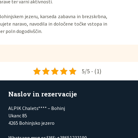
arave ter varni aktivnosti.
 Bohinjskem jezeru, karseda zabavna in brezskrbna,
tujete naravo, navodila in določene točke vstopa in
er poln dogodivščin.
5/5 - (1)
Naslov in rezervacije
ALPIK Chalets**** – Bohinj
Ukanc 85
4265 Bohinjsko jezero
Whatsapp msg or SMS: +38651233190