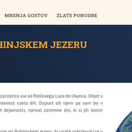
MNENJA GOSTOV
ZLATE PONUDBE
HINJSKEM JEZERU
razprostira vse od Ribčevega Laza do Ukanca. Objet v
naravnost vzela dih. Dopust ob njem pa vam bo v
ejavnosti, narisal zanimive dni, ki si jih boste
panje po Bohinjskem jezeru. Si upate preizkusiti se v