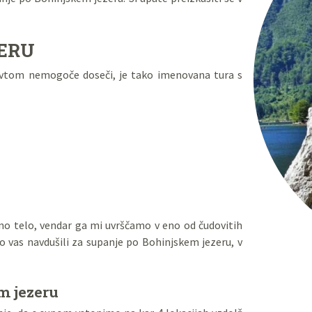
ZERU
 z avtom nemogoče doseči, je tako imenovana tura s
tno telo, vendar ga mi uvrščamo v eno od čudovitih
o vas navdušili za supanje po Bohinjskem jezeru, v
m jezeru