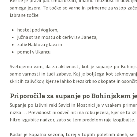
Ker se je pravil pač treba držati, imamo možnost in dovolje
samega jezera. Te točke so varne in primerne za vstop začet
izbrane točke:
hostel pod Voglom,
južna stran mostu ob cerkvi sv. Janeza,
zaliv Naklova glava in
pomol v Ukancu.
Svetujemo vam, da za aktivnost, kot je supanje po Bohinj
same varnosti in tudi zabave. Kaj je boljšega kot tekmovanj
skritih zalivčkov, kjer se lahko brezskrbno okopate in osončit
Priporočila za supanje po Bohinjskem j
Supanje po izlivni reki Savici in Mostnici je v vsakem pri
nizka … Previdnost ni odveč niti na robu jezera, kjer se ta iz
hitro izgubite nadzor, zato se tem predelom raje izogibajte.
Kadar je kopalna sezona, torej v toplih poletnih dneh, se v