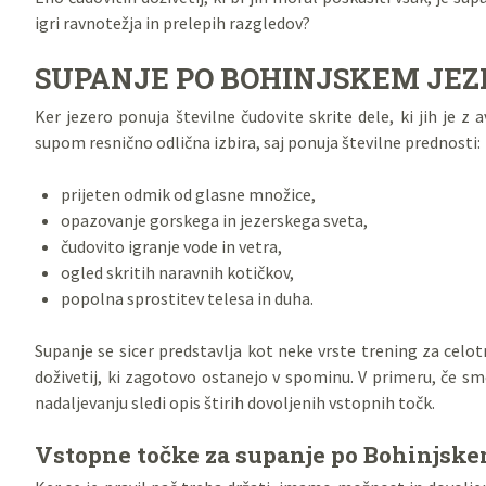
igri ravnotežja in prelepih razgledov?
SUPANJE PO BOHINJSKEM JE
Ker jezero ponuja številne čudovite skrite dele, ki jih je
supom resnično odlična izbira, saj ponuja številne prednosti:
prijeten odmik od glasne množice,
opazovanje gorskega in jezerskega sveta,
čudovito igranje vode in vetra,
ogled skritih naravnih kotičkov,
popolna sprostitev telesa in duha.
Supanje se sicer predstavlja kot neke vrste trening za celo
doživetij, ki zagotovo ostanejo v spominu. V primeru, če sm
nadaljevanju sledi opis štirih dovoljenih vstopnih točk.
Vstopne točke za supanje po Bohinjske