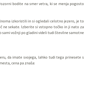
Pozorni bodite na smer vetra, ki se menja pogosto
oma izkoristili in si ogledali celotno jezero, je to
č ne sekate. Izberite si vstopno točko in ji nato za
b sami vožnji po gladini videli tudi številne samotne
eru, da imate svojega, lahko tudi tega prinesete s
 mesta, cena pa znaša: