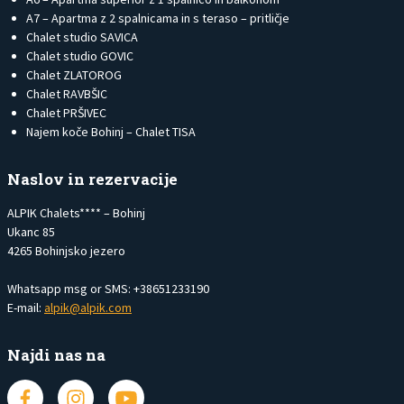
A7 – Apartma z 2 spalnicama in s teraso – pritličje
Chalet studio SAVICA
Chalet studio GOVIC
Chalet ZLATOROG
Chalet RAVBŠIC
Chalet PRŠIVEC
Najem koče Bohinj – Chalet TISA
Naslov in rezervacije
ALPIK Chalets**** – Bohinj
Ukanc 85
4265 Bohinjsko jezero
Whatsapp msg or SMS: +38651233190
E-mail:
alpik@alpik.com
Najdi nas na