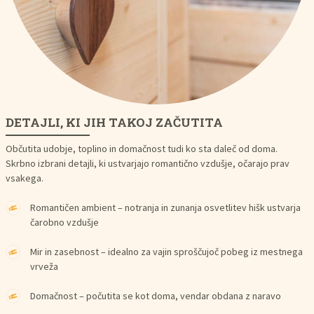
DETAJLI, KI JIH TAKOJ ZAČUTITA
Občutita udobje, toplino in domačnost tudi ko sta daleč od doma.
Skrbno izbrani detajli, ki ustvarjajo romantično vzdušje, očarajo prav
vsakega.
Romantičen ambient – notranja in zunanja osvetlitev hišk ustvarja
čarobno vzdušje
Mir in zasebnost – idealno za vajin sproščujoč pobeg iz mestnega
vrveža
Domačnost – počutita se kot doma, vendar obdana z naravo