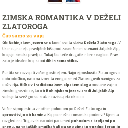
ZIMSKA ROMANTIKA V DEŽELI
ZLATOROGA
Čas samo za vaju
Ob Bohinjskem jezeru
se u konc’ sveta skriva
Dežela Zlatoroga.
V
Ukancu, naselju pravljičnih hišk pod zasneženimi stenami Julijskih Alp,
kraljuje zimska pravljica. Tukaj čas teče drugače in brez naglice. Prav
zato je idealen kraj za
oddih in romantiko.
Pustita se razvajati vašim gostiteljem. Najprej poskusita Zlatorogovo
dobrodošlico, nato pa izberita enega izmed Zlatorogovih namigov za
doživetja.
Hiška v tradicionalnem alpskem slogu
postane vajino
zimsko gnezdece, ko
ob Bohinjskem jezeru sredi Julijskih Alp
vdihujeta svež gorski zrak in raziskujeta okolico.
Večer si popestrita z nočnim pohodom po Deželi Zlatoroga in
sprostitvijo ob kaminu
. Kaj pa snežna romantika podnevi? Ujemita
razglede na Triglavski narodni park med
pohodom s krpljami po
snegu, na tekaških smučkah ali pa se z zimsko gozdno terapijo