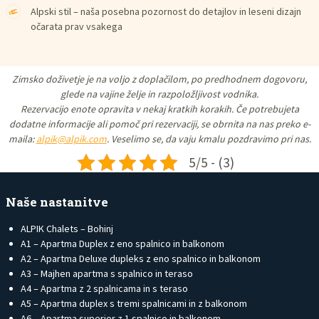
Alpski stil – naša posebna pozornost do detajlov in leseni dizajn
očarata prav vsakega
Zimsko doživetje je na voljo z doplačilom, po predhodnem dogovoru,
glede na vajine želje in razpoložljivost vodnika.
Rezervacijo enote opravita v nekaj kratkih korakih. Če potrebujeta
dodatne informacije ali pomoč pri rezervaciji, se obrnita na nas preko e-
maila:
alpik@alpik.com
. Veselimo se, da vaju kmalu pozdravimo pri nas.
5/5 - (3)
Naše nastanitve
ALPIK Chalets – Bohinj
A1 – Apartma Duplex z eno spalnico in balkonom
A2 – Apartma Deluxe dupleks z eno spalnico in balkonom
A3 – Majhen apartma s spalnico in teraso
A4 – Apartma z 2 spalnicama in s teraso
A5 – Apartma duplex s tremi spalnicami in z balkonom
A6 – Apartma superior z 1 spalnico in balkonom