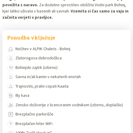
povežita z naravo.
Za dodatno sprostitev obiščita Vodni park Bohinj,
kjer lahko uživata v bazenih ali savnah.
Vzemita si čas samo za vaju in
začnita verjeti v pravljice.
Ponudba vključuje
Nočitev v ALPIK Chalets - Bohinj
Zlatorogova dobrodošlica
Bohinjski zajtrk (izbirno)
Savna in/ali kamin v nekaterih enotah
Trajnostni, pralni copati Kaaita
Illy kava
Zimsko doživetje z licenciranim vodnikom (izbirno, doplačilo)
Brezplačno parkirišče
Brezplačen hiter WiFi
100% "self check in"