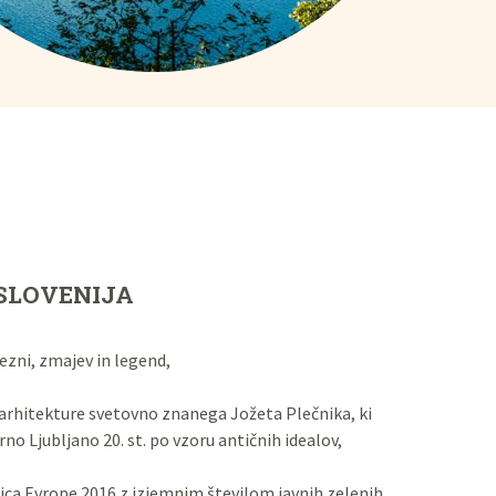
SLOVENIJA
ezni, zmajev in legend,
arhitekture svetovno znanega Jožeta Plečnika, ki
rno Ljubljano 20. st. po vzoru antičnih idealov,
ica Evrope 2016 z izjemnim številom javnih zelenih