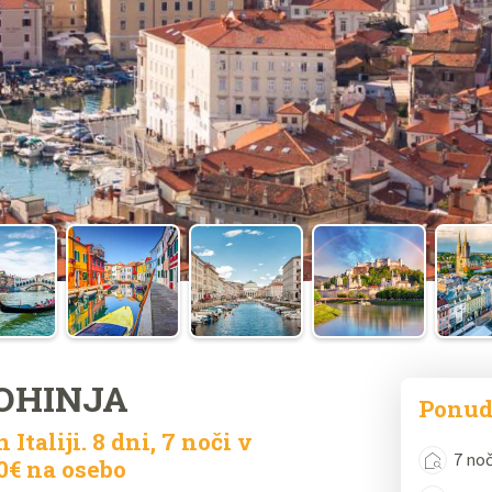
BOHINJA
Ponud
 Italiji. 8 dni, 7 noči v
7 noč
0€ na osebo