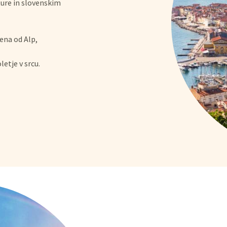
ure in slovenskim
ena od Alp,
letje v srcu.