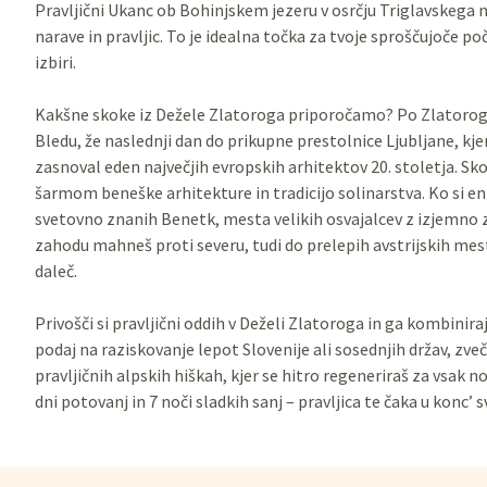
Pravljični Ukanc ob Bohinjskem jezeru v osrčju Triglavskega 
narave in pravljic. To je idealna točka za tvoje sproščujoče po
izbiri.
Kakšne skoke iz Dežele Zlatoroga priporočamo? Po Zlatorogov
Bledu, že naslednji dan do prikupne prestolnice Ljubljane, k
zasnoval eden največjih evropskih arhitektov 20. stoletja. Sk
šarmom beneške arhitekture in tradicijo solinarstva. Ko si enk
svetovno znanih Benetk, mesta velikih osvajalcev z izjemno 
zahodu mahneš proti severu, tudi do prelepih avstrijskih me
daleč.
Privošči si pravljični oddih v Deželi Zlatoroga in ga kombiniraj
podaj na raziskovanje lepot Slovenije ali sosednjih držav, zveče
pravljičnih alpskih hiškah, kjer se hitro regeneriraš za vsak no
dni potovanj in 7 noči sladkih sanj – pravljica te čaka u konc’ s