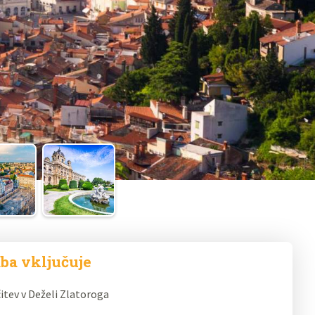
ba vključuje
itev v Deželi Zlatoroga