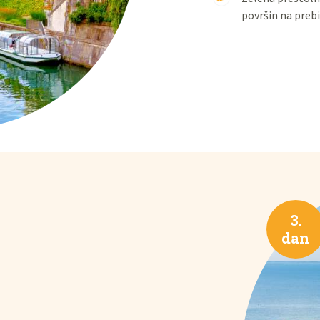
površin na prebi
3.
dan