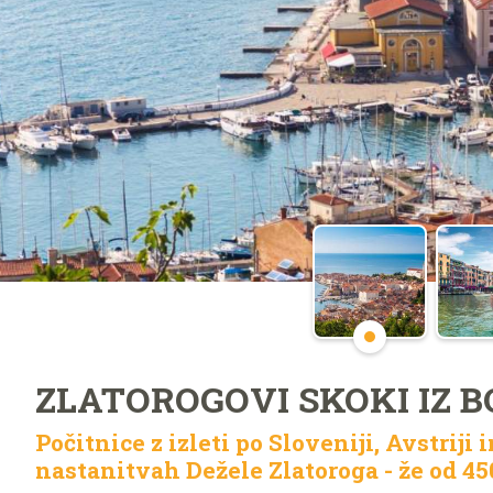
ZLATOROGOVI SKOKI IZ 
Počitnice z izleti po Sloveniji, Avstriji in
nastanitvah Dežele Zlatoroga - že od 45