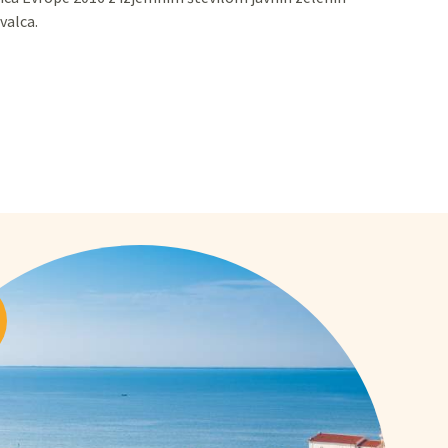
valca.