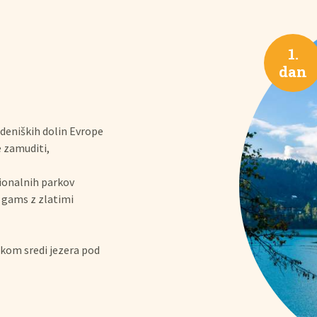
1.
dan
edeniških dolin Evrope
te zamuditi,
cionalnih parkov
i gams z zlatimi
okom sredi jezera pod