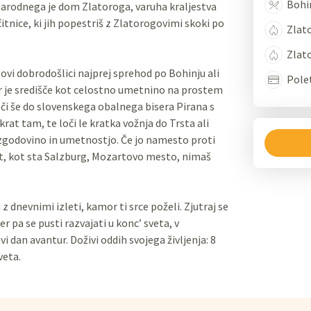
Bohin
narodnega je dom Zlatoroga, varuha kraljestva
čitnice, ki jih popestriš z Zlatorogovimi skoki po
Zlat
Zlat
i dobrodošlici najprej sprehod po Bohinju ali
Pole
jer je središče kot celostno umetnino na prostem
oči še do slovenskega obalnega bisera Pirana s
rat tam, te loči le kratka vožnja do Trsta ali
zgodovino in umetnostjo. Če jo namesto proti
st, kot sta Salzburg, Mozartovo mesto, nimaš
 z dnevnimi izleti, kamor ti srce poželi. Zjutraj se
r pa se pusti razvajati u konc’ sveta, v
vi dan avantur. Doživi oddih svojega življenja: 8
veta.