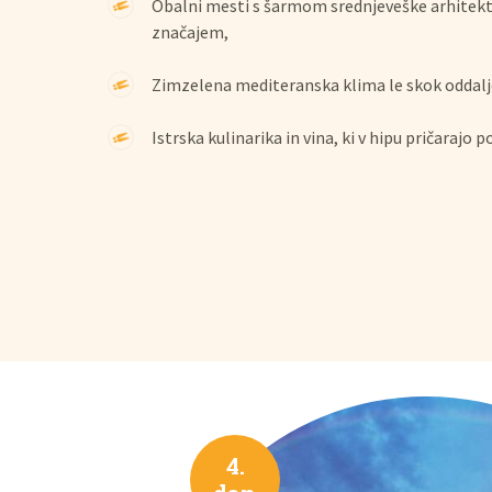
Obalni mesti s šarmom srednjeveške arhitekt
značajem,
Zimzelena mediteranska klima le skok oddalj
Istrska kulinarika in vina, ki v hipu pričarajo po
4.