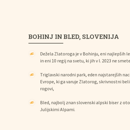
BOHINJ IN BLED, SLOVENIJA
Dežela Zlatoroga je v Bohinju, eni najlepših l
in eni 10 regij na svetu, ki jih v l. 2023 ne sme
Triglavski narodni park, eden najstarejših na
Evrope, ki ga varuje Zlatorog, skrivnostni bel
rogovi,
Bled, najbolj znan slovenski alpski biser z ot
Julijskimi Alpami.