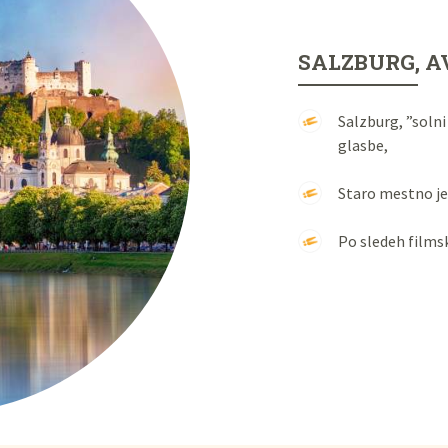
SALZBURG, A
Salzburg, ”soln
glasbe,
Staro mestno je
Po sledeh filmsk