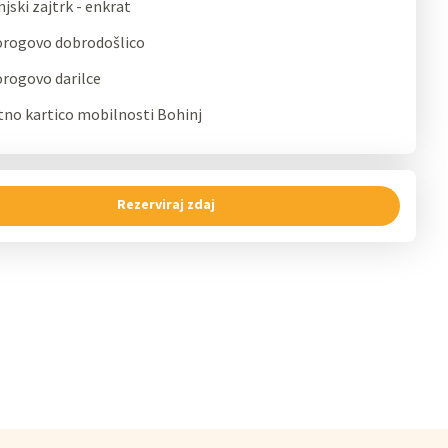
jski zajtrk - enkrat
orogovo dobrodošlico
orogovo darilce
tno kartico mobilnosti Bohinj
Rezerviraj zdaj